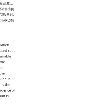
分别建立以
望补偿比例
间数量时,
ARLS数
sation
tant ratio
ariable
the
mal
the
al equal
 is the
cidence of
ult is