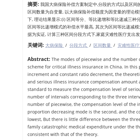
摘要:
我国大病保险补偿方案制定中,分段的方式以及区间
区间数量为自变量, 以大病保险补偿额度为因变量的理论模
下, 理论结果显示:(i) 区间等分、等比递增和等比递减三种
区间等比递增模式的补偿水平最高, 其次为区间等比递减模式,
据为实证, 计算三种区间分段方式下,家庭灾难性医疗支出发生率
关键词:
大病保险
/
分段方式
/
区间数量
/
灾难性医
Abstract:
The modes of piecewise and the number of 
scheme for critical illness insurance in China. In thi
increment and constant ratio decrement, the theoreti
and serious illness insurance compensation amount a
standard to measure the compensation level of serious 
number of intervals corresponding to the three interv
number of piecewise, the compensation level of the in
proportion decreasing mode is the second, and the co
lowest, But there is little difference between the thr
family catastrophic medical expenditure under the th
consistent with that of the theory.