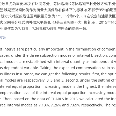
的数量尤为重要.本文在区间等分、等比递增和等比递减三种分段方式下,
型.以期望补偿比例作为衡量大病保险补偿水平的标准,在不低于95%的期
分段方式对应的最佳区间数量分别为3个、3个和5个; (ii) 在设定前述最优区
区间等分模式的补偿水平最低, 但是三者相差不大. 接着,基于2015年的CH
依次为7.13%、7.26%和7.69%,与理论的结果一致.
疗支出
intervalsare particularly important in the formulation of compen
s paper, under the three subsection modes of interval bisection, cons
cal models are established with interval quantity as independent v
s dependent variable. Taking the expected compensation ratio as 
illness insurance, we can get the following results: first, the opti
al modes are respectively: 3, 3 and 5; second, under the setting of 
terval equal proportion increasing mode is the highest, the interv
mpensation level of the interval equal proportion increasing mode
ee. Then, based on the data of CHARLS in 2015, we calculated the in
ree interval modes as 7.13%, 7.26% and 7.69% respectively. The res