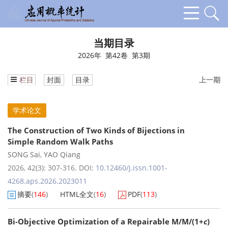
当期目录
2026年 第42卷 第3期
栏目
封面
目录
上一期
学术论文
The Construction of Two Kinds of Bijections in
Simple Random Walk Paths
SONG Sai
,
YAO Qiang
2026, 42(3): 307-316.
DOI:
10.12460/j.issn.1001-
4268.aps.2026.2023011
摘要
(
146
)
HTML全文
(
16
)
PDF
(
113
)
Bi-Objective Optimization of a Repairable M/M/(1+
c
)