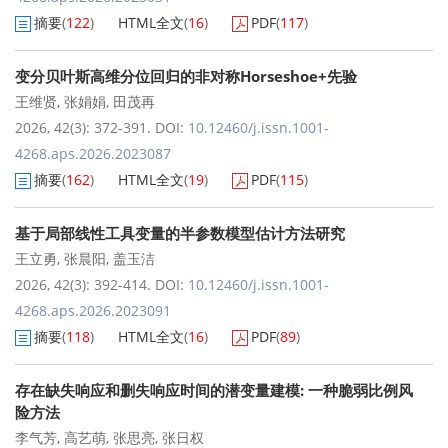
摘要
(
122
)
HTML全文
(
16
)
PDF
(
117
)
变分贝叶斯高维分位回归的非对称Horseshoe+先验
王维贤
,
张娟娟
,
田茂再
2026, 42(3): 372-391.
DOI:
10.12460/j.issn.1001-
4268.aps.2026.2023087
摘要
(
162
)
HTML全文
(
19
)
PDF
(
115
)
基于局部线性工具变量的半参数模型估计方法研究
王立勇
,
张晨阳
,
盖玉洁
2026, 42(3): 392-414.
DOI:
10.12460/j.issn.1001-
4268.aps.2026.2023091
摘要
(
118
)
HTML全文
(
16
)
PDF
(
89
)
存在缺失响应和删失响应时间的潜变量建模: 一种脆弱比例风
险方法
李气芳
,
高艺萌
,
张思亮
,
张日权