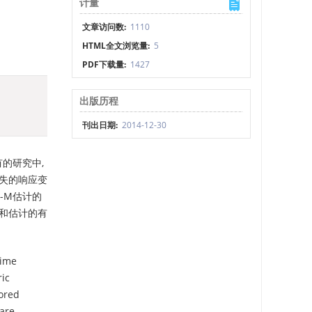
计量
文章访问数:
1110
HTML全文浏览量:
5
PDF下载量:
1427
出版历程
刊出日期:
2014-12-30
的研究中,
删失的响应变
-M估计的
性和估计的有
time
ric
sored
 are