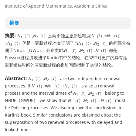
Institute of Append Mathematics, Academia Sinica
摘要
摘要:
N
（
t
）,
N
（
t
）是两个独立更新过程,如
N
（
t
）=
N
（
t
）
1
2
1
+
N
（
t
）仍是一更新过程,本文证明了当
N
（
t
）,
N
（
t
）的间隔分布
2
1
2
属于NBUE（NWUE）分布类时,
N
（
t
）,
N
（
t
）,
N
（
t
）都是
1
2
Poisson过程,并改进了Karlin书中的结论。在§2中对更广的具有延
迟和镇住时间的两更新过程的叠加问题得到了类似的结论。
Abstract:
N
（
t
）,
N
（
t
） are two independent renewal
1
2
processes. If
N
（
t
）=
N
（
t
）+
N
（
t
） is also a renewal
1
2
process and the interval times of
N
（
t
）,
N
（
t
） belong to
1
2
NBUE（NWUE）, we show that
N
（
t
）,
N
（
t
）,
N
（
t
） must
1
2
be Poisson processes. We also improve the conclusions in
Karlin’s book. Similar conclusions are obtained about the
superposition of two renewal processes with delayed and
looked times.