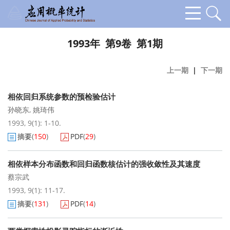
1993年 第9卷 第1期
上一期
|
下一期
相依回归系统参数的预检验估计
孙晓东
,
姚琦伟
1993, 9(1): 1-10.
摘要
(
150
)
PDF
(
29
)
相依样本分布函数和回归函数核估计的强收敛性及其速度
蔡宗武
1993, 9(1): 11-17.
摘要
(
131
)
PDF
(
14
)