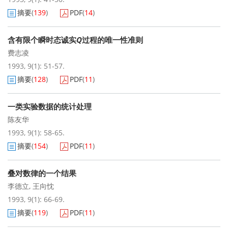
摘要
(
139
)
PDF
(
14
)
含有限个瞬时态诚实
Q
过程的唯一性准则
费志凌
1993, 9(1): 51-57.
摘要
(
128
)
PDF
(
11
)
一类实验数据的统计处理
陈友华
1993, 9(1): 58-65.
摘要
(
154
)
PDF
(
11
)
叠对数律的一个结果
李德立
,
王向忱
1993, 9(1): 66-69.
摘要
(
119
)
PDF
(
11
)