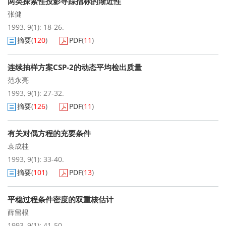
两类探索性投影寻踪指标的渐近性
张健
1993, 9(1): 18-26.
摘要
(
120
)
PDF
(
11
)
连续抽样方案CSP-2的动态平均检出质量
范永亮
1993, 9(1): 27-32.
摘要
(
126
)
PDF
(
11
)
有关对偶方程的充要条件
袁成桂
1993, 9(1): 33-40.
摘要
(
101
)
PDF
(
13
)
平稳过程条件密度的双重核估计
薛留根
1993, 9(1): 41-50.