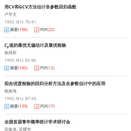
用CV和GCV方法估计非参数回归函数
卢学文
1993, 9(1): 70-81.
摘要
(
196
)
PDF
(
22
)
C
值的最优无偏估计及最优检验
p
杨维权
1993, 9(1): 82-86.
摘要
(
145
)
PDF
(
12
)
拟合优度检验的回归分析方法及在参数估计中的应用
杨振海
1993, 9(1): 87-93.
摘要
(
139
)
PDF
(
17
)
全国首届青年概率统计学术研讨会
高集体
,
吴耀华