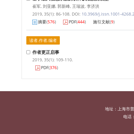
崔军
,
刘亚娜
,
郭新峰
,
王瑞波
,
李济洪
2019, 35(1): 86-108.
DOI:
10.3969/j.issn.1001-4268.
摘要
(
576
)
PDF
(
444
)
施引文献
(
9
)
读者.作者.编者
作者更正启事
2019, 35(1): 109-110.
PDF
(
376
)
地址：上海市普
电话：0