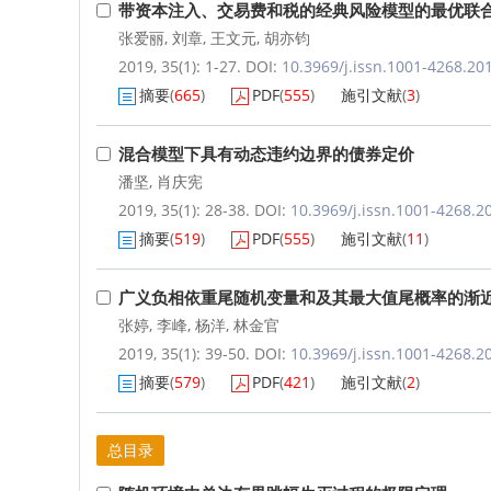
带资本注入、交易费和税的经典风险模型的最优联
张爱丽
,
刘章
,
王文元
,
胡亦钧
2019, 35(1): 1-27.
DOI:
10.3969/j.issn.1001-4268.20
摘要
(
665
)
PDF
(
555
)
施引文献
(
3
)
混合模型下具有动态违约边界的债券定价
潘坚
,
肖庆宪
2019, 35(1): 28-38.
DOI:
10.3969/j.issn.1001-4268.2
摘要
(
519
)
PDF
(
555
)
施引文献
(
11
)
广义负相依重尾随机变量和及其最大值尾概率的渐
张婷
,
李峰
,
杨洋
,
林金官
2019, 35(1): 39-50.
DOI:
10.3969/j.issn.1001-4268.2
摘要
(
579
)
PDF
(
421
)
施引文献
(
2
)
总目录