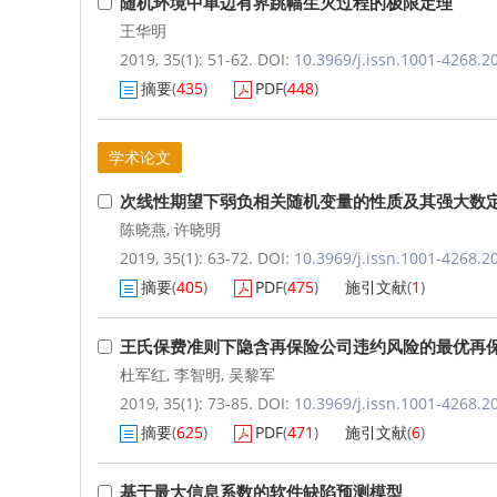
随机环境中单边有界跳幅生灭过程的极限定理
王华明
2019, 35(1): 51-62.
DOI:
10.3969/j.issn.1001-4268.2
摘要
(
435
)
PDF
(
448
)
学术论文
次线性期望下弱负相关随机变量的性质及其强大数
陈晓燕
,
许晓明
2019, 35(1): 63-72.
DOI:
10.3969/j.issn.1001-4268.2
摘要
(
405
)
PDF
(
475
)
施引文献
(
1
)
王氏保费准则下隐含再保险公司违约风险的最优再
杜军红
,
李智明
,
吴黎军
2019, 35(1): 73-85.
DOI:
10.3969/j.issn.1001-4268.2
摘要
(
625
)
PDF
(
471
)
施引文献
(
6
)
基于最大信息系数的软件缺陷预测模型